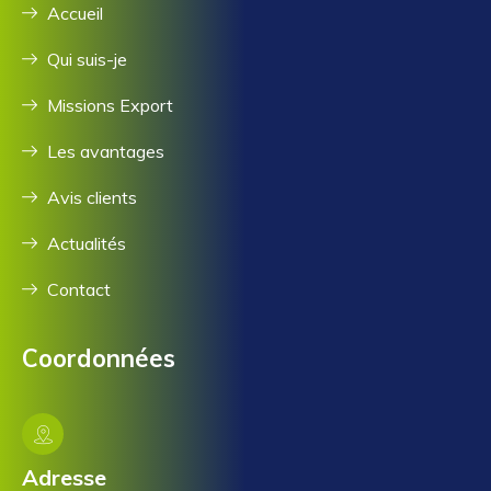
Accueil
Qui suis-je
Missions Export
Les avantages
Avis clients
Actualités
Contact
Coordonnées
Adresse